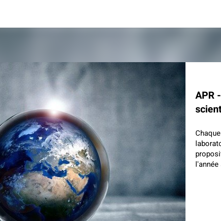
APR -
scien
Chaque 
laborat
proposi
l'année